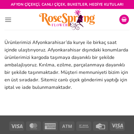
İçeriğe
AFYON ÇIÇEKÇI, CANLI ÇIÇEK, BUKETLER, HEDIYE KUTULARI
atla
Ürünlerimizi Afyonkarahisar’da kurye ile birkaç saat
içinde ulaştırıyoruz. Afyonkarahisar dışındaki konumlarda
ürünlerimizi kargoda taşımaya dayanıklı bir şekilde
ambalajlıyoruz. Kırılma, ezilme, parçalanmaya dayanıklı
bir şekilde taşınmaktadır. Müşteri memnuniyeti bizim için
en üst sıradadır. Sitemiz canlı çiçek gönderimi yaptığı için
iptal ve iade bulunmamaktadır.
Visa
MasterCard
American
Atm
Bank
Credit
Visa
Express
Transfer
Card
Elect