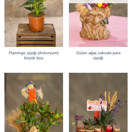
Flamingo çiçeği (Antoryum)
Gülen ağaç saksıda para
büyük boy
çiçeği