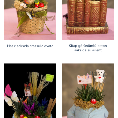
Kitap görünümlü beton
Hasır saksıda crassula ovata
saksıda sukulent