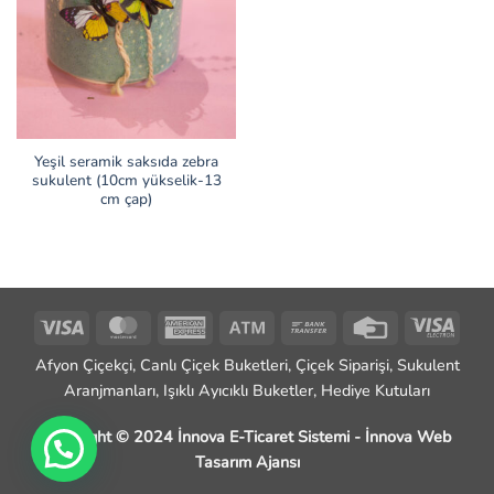
Yeşil seramik saksıda zebra
sukulent (10cm yükselik-13
cm çap)
Visa
MasterCard
American
Atm
Bank
Credit
Visa
Express
Transfer
Card
Elect
Afyon Çiçekçi, Canlı Çiçek Buketleri, Çiçek Siparişi, Sukulent
Aranjmanları, Işıklı Ayıcıklı Buketler, Hediye Kutuları
Copyright © 2024 İnnova E-Ticaret Sistemi -
İnnova Web
Tasarım Ajansı