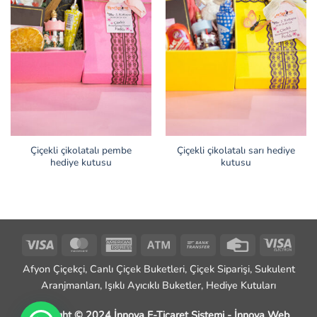
Çiçekli çikolatalı pembe
Çiçekli çikolatalı sarı hediye
hediye kutusu
kutusu
Visa
MasterCard
American
Atm
Bank
Credit
Visa
Express
Transfer
Card
Elect
Afyon Çiçekçi, Canlı Çiçek Buketleri, Çiçek Siparişi, Sukulent
Aranjmanları, Işıklı Ayıcıklı Buketler, Hediye Kutuları
Copyright © 2024 İnnova E-Ticaret Sistemi -
İnnova Web