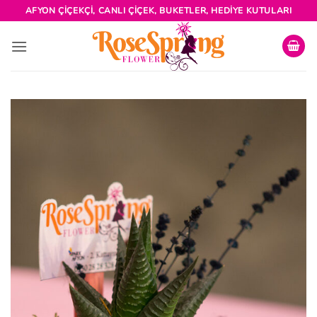
İçeriğe
AFYON ÇIÇEKÇI, CANLI ÇIÇEK, BUKETLER, HEDIYE KUTULARI
atla