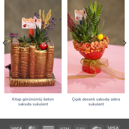
Kitap görünümlü beton
Çiçek desenli saksıda zebra
saksıda sukulent
sukulent
Visa
MasterCard
American
Atm
Bank
Credit
Visa