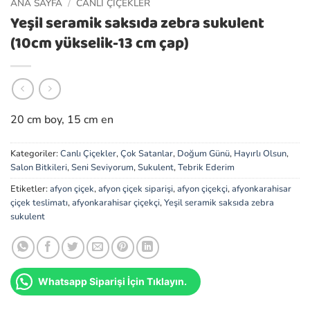
ANA SAYFA
/
CANLI ÇIÇEKLER
Yeşil seramik saksıda zebra sukulent
(10cm yükselik-13 cm çap)
20 cm boy, 15 cm en
Kategoriler:
Canlı Çiçekler
,
Çok Satanlar
,
Doğum Günü
,
Hayırlı Olsun
,
Salon Bitkileri
,
Seni Seviyorum
,
Sukulent
,
Tebrik Ederim
Etiketler:
afyon çiçek
,
afyon çiçek siparişi
,
afyon çiçekçi
,
afyonkarahisar
çiçek teslimatı
,
afyonkarahisar çiçekçi
,
Yeşil seramik saksıda zebra
sukulent
Whatsapp Siparişi İçin Tıklayın.