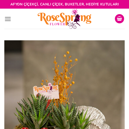
İçeriğe
AFYON ÇIÇEKÇI, CANLI ÇIÇEK, BUKETLER, HEDIYE KUTULARI
atla