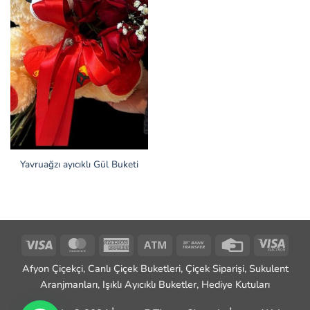
Yavruağzı ayıcıklı Gül Buketi
Visa
MasterCard
American
Atm
Bank
Credit
Visa
Express
Transfer
Card
Elect
Afyon Çiçekçi, Canlı Çiçek Buketleri, Çiçek Siparişi, Sukulent
Aranjmanları, Işıklı Ayıcıklı Buketler, Hediye Kutuları