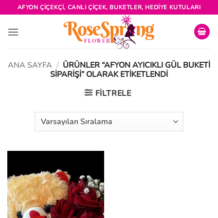
İçeriğe
AFYON ÇIÇEKÇI, CANLI ÇIÇEK, BUKETLER, HEDIYE KUTULARI
atla
ANA SAYFA
/
ÜRÜNLER “AFYON AYICIKLI GÜL BUKETI
SIPARIŞI” OLARAK ETIKETLENDI
FILTRELE