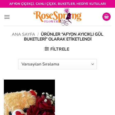
İçeriğe
AFYON ÇIÇEKÇI, CANLI ÇIÇEK, BUKETLER, HEDIYE KUTULARI
atla
ANA SAYFA
/
ÜRÜNLER “AFYON AYICIKLI GÜL
BUKETLERI” OLARAK ETIKETLENDI
FILTRELE