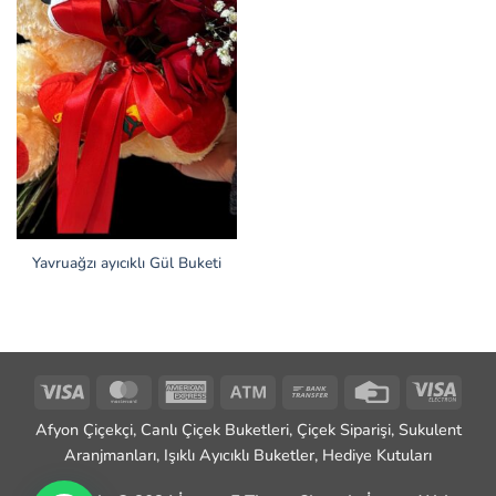
Yavruağzı ayıcıklı Gül Buketi
Visa
MasterCard
American
Atm
Bank
Credit
Visa
Express
Transfer
Card
Elect
Afyon Çiçekçi, Canlı Çiçek Buketleri, Çiçek Siparişi, Sukulent
Aranjmanları, Işıklı Ayıcıklı Buketler, Hediye Kutuları