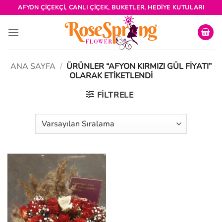
İçeriğe
AFYON ÇIÇEKÇI, CANLI ÇIÇEK, BUKETLER, HEDIYE KUTULARI
atla
ANA SAYFA
/
ÜRÜNLER “AFYON KIRMIZI GÜL FIYATI”
OLARAK ETIKETLENDI
FILTRELE