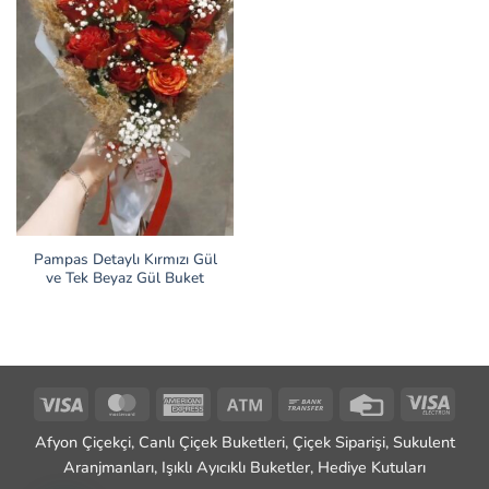
Pampas Detaylı Kırmızı Gül
ve Tek Beyaz Gül Buket
Visa
MasterCard
American
Atm
Bank
Credit
Visa
Express
Transfer
Card
Elect
Afyon Çiçekçi, Canlı Çiçek Buketleri, Çiçek Siparişi, Sukulent
Aranjmanları, Işıklı Ayıcıklı Buketler, Hediye Kutuları