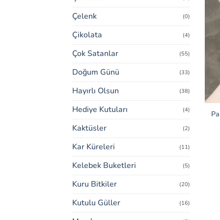
Çelenk
(0)
Çikolata
(4)
Çok Satanlar
(55)
Doğum Günü
(33)
Hayırlı Olsun
(38)
Hediye Kutuları
(4)
Pa
Kaktüsler
(2)
Kar Küreleri
(11)
Kelebek Buketleri
(5)
Kuru Bitkiler
(20)
Kutulu Güller
(16)