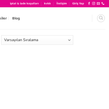
iptal & iade koşulları
kvkk
İletişim
Giriş Yap
kiler
Blog