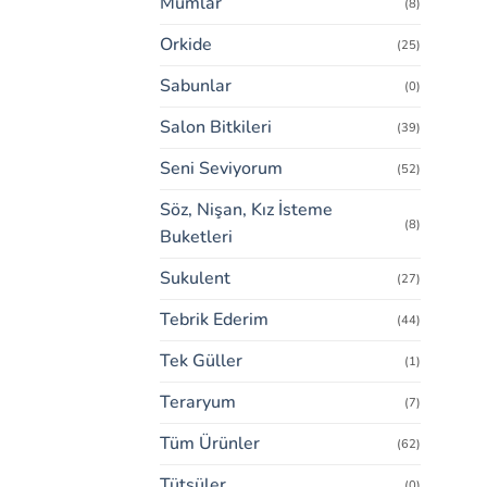
Mumlar
(8)
Orkide
(25)
Sabunlar
(0)
Salon Bitkileri
(39)
Seni Seviyorum
(52)
Söz, Nişan, Kız İsteme
(8)
Buketleri
Sukulent
(27)
Tebrik Ederim
(44)
Tek Güller
(1)
Teraryum
(7)
Tüm Ürünler
(62)
Tütsüler
(0)