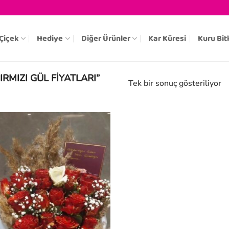
Çiçek
Hediye
Diğer Ürünler
Kar Küresi
Kuru Bit
RMIZI GÜL FIYATLARI”
Tek bir sonuç gösteriliyor