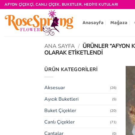
İçeriğe
AFYON ÇIÇEKÇI, CANLI ÇIÇEK, BUKETLER, HEDIYE KUTULARI
atla
Anasayfa
Mağaza
ANA SAYFA
/
ÜRÜNLER “AFYON KI
OLARAK ETIKETLENDI
ÜRÜN KATEGORILERI
Aksesuar
(26)
Ayıcık Buketleri
(5)
Buket Çiçekler
(20)
Canlı Çiçekler
(71)
Çantalar
(0)