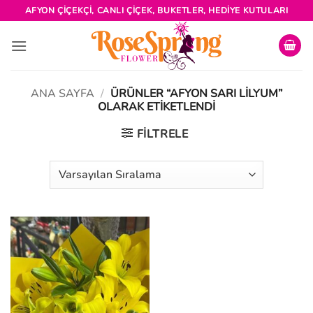
İçeriğe
AFYON ÇIÇEKÇI, CANLI ÇIÇEK, BUKETLER, HEDIYE KUTULARI
atla
ANA SAYFA
/
ÜRÜNLER “AFYON SARI LILYUM”
OLARAK ETIKETLENDI
FILTRELE