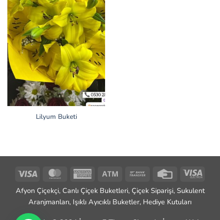
Lilyum Buketi
Visa
MasterCard
American
Atm
Bank
Credit
Visa
Express
Transfer
Card
Elect
Afyon Çiçekçi, Canlı Çiçek Buketleri, Çiçek Siparişi, Sukulent
Aranjmanları, Işıklı Ayıcıklı Buketler, Hediye Kutuları