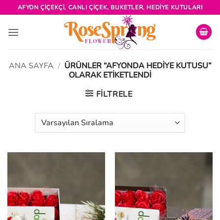
İçeriğe
AFYON ÇIÇEKÇI, CANLI ÇIÇEK, BUKETLER, HEDIYE KUTULARI
atla
ANA SAYFA
/
ÜRÜNLER “AFYONDA HEDIYE KUTUSU”
OLARAK ETIKETLENDI
FILTRELE