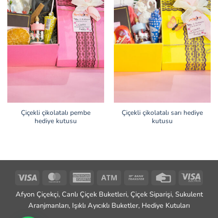
Çiçekli çikolatalı pembe
Çiçekli çikolatalı sarı hediye
hediye kutusu
kutusu
Visa
MasterCard
American
Atm
Bank
Credit
Visa
Express
Transfer
Card
Elect
Afyon Çiçekçi, Canlı Çiçek Buketleri, Çiçek Siparişi, Sukulent
Aranjmanları, Işıklı Ayıcıklı Buketler, Hediye Kutuları