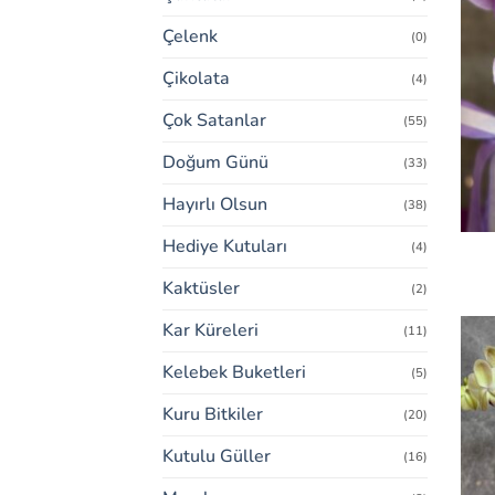
Çelenk
(0)
Çikolata
(4)
Çok Satanlar
(55)
Doğum Günü
(33)
Hayırlı Olsun
(38)
Hediye Kutuları
(4)
Kaktüsler
(2)
Kar Küreleri
(11)
Kelebek Buketleri
(5)
Kuru Bitkiler
(20)
Kutulu Güller
(16)