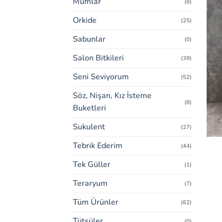
Mumlar
(8)
Orkide
(25)
Sabunlar
(0)
Salon Bitkileri
(39)
Seni Seviyorum
(52)
Söz, Nişan, Kız İsteme
(8)
Buketleri
Sukulent
(27)
Tebrik Ederim
(44)
Tek Güller
(1)
Teraryum
(7)
Tüm Ürünler
(62)
Tütsüler
(0)