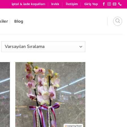
iptal & iade koşulları
kvkk
İletişim
Giriş Yap
kiler
Blog