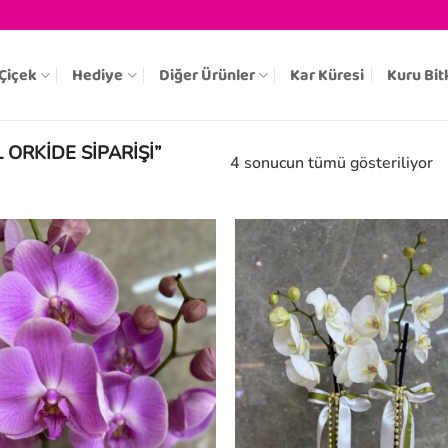
Çiçek
Hediye
Diğer Ürünler
Kar Küresi
Kuru Bit
 ORKIDE SIPARIŞI”
4 sonucun tümü gösteriliyor