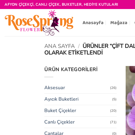
İçeriğe
AFYON ÇIÇEKÇI, CANLI ÇIÇEK, BUKETLER, HEDIYE KUTULARI
atla
Anasayfa
Mağaza
ANA SAYFA
/
ÜRÜNLER “ÇIFT DAL
OLARAK ETIKETLENDI
ÜRÜN KATEGORILERI
Aksesuar
(26)
Ayıcık Buketleri
(5)
Buket Çiçekler
(20)
Canlı Çiçekler
(71)
Çantalar
(0)