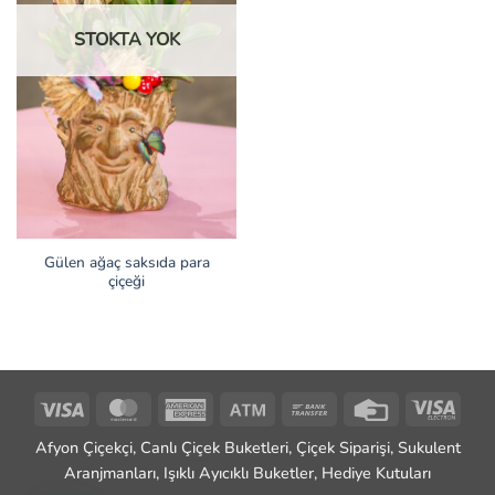
STOKTA YOK
Gülen ağaç saksıda para
çiçeği
Visa
MasterCard
American
Atm
Bank
Credit
Visa
Express
Transfer
Card
Elect
Afyon Çiçekçi, Canlı Çiçek Buketleri, Çiçek Siparişi, Sukulent
Aranjmanları, Işıklı Ayıcıklı Buketler, Hediye Kutuları