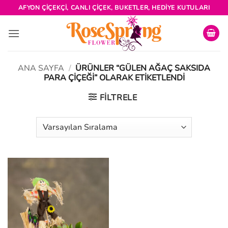
İçeriğe
AFYON ÇIÇEKÇI, CANLI ÇIÇEK, BUKETLER, HEDIYE KUTULARI
atla
ANA SAYFA
/
ÜRÜNLER “GÜLEN AĞAÇ SAKSIDA
PARA ÇIÇEĞI” OLARAK ETIKETLENDI
FILTRELE