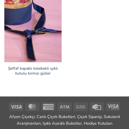
Şeffaf kapaklı kelebekli ışıklı
kutulu kırmızı güller
Visa
MasterCard
American
Atm
Bank
Credit
Visa
Express
Transfer
Card
Elect
Afyon Çiçekçi, Canlı Çiçek Buketleri, Çiçek Siparişi, Sukulent
Aranjmanları, Işıklı Ayıcıklı Buketler, Hediye Kutuları