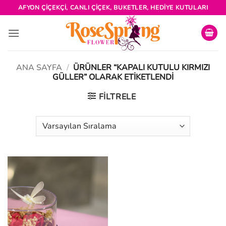
İçeriğe
AFYON ÇIÇEKÇI, CANLI ÇIÇEK, BUKETLER, HEDIYE KUTULARI
atla
ANA SAYFA
/
ÜRÜNLER “KAPALI KUTULU KIRMIZI
GÜLLER” OLARAK ETIKETLENDI
FILTRELE