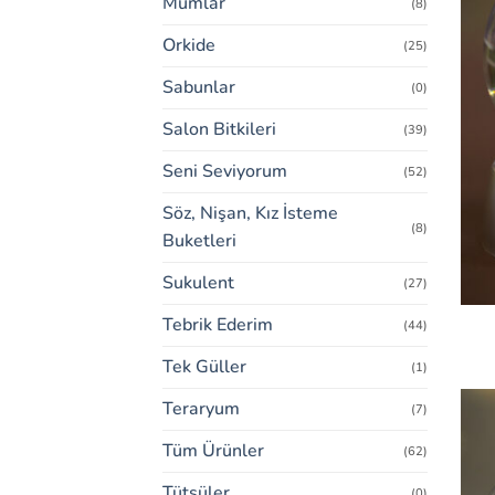
Mumlar
(8)
Orkide
(25)
Sabunlar
(0)
Salon Bitkileri
(39)
Seni Seviyorum
(52)
Söz, Nişan, Kız İsteme
(8)
Buketleri
Sukulent
(27)
Tebrik Ederim
(44)
Tek Güller
(1)
Teraryum
(7)
Tüm Ürünler
(62)
Tütsüler
(0)