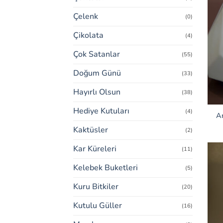
Çelenk
(0)
Çikolata
(4)
Çok Satanlar
(55)
Doğum Günü
(33)
Hayırlı Olsun
(38)
Hediye Kutuları
(4)
An
Kaktüsler
(2)
Kar Küreleri
(11)
Kelebek Buketleri
(5)
Kuru Bitkiler
(20)
Kutulu Güller
(16)