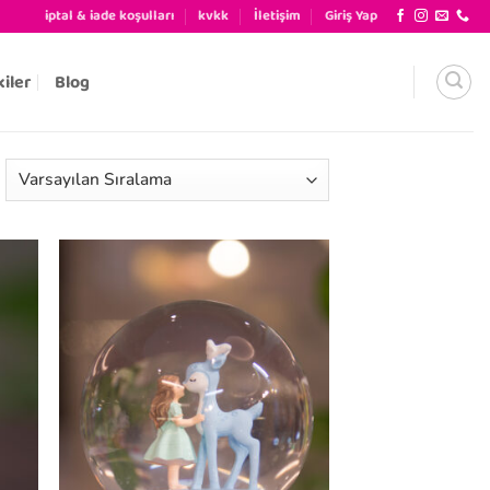
iptal & iade koşulları
kvkk
İletişim
Giriş Yap
kiler
Blog