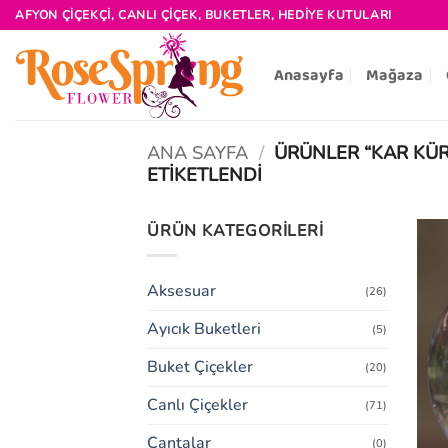
İçeriğe
AFYON ÇIÇEKÇI, CANLI ÇIÇEK, BUKETLER, HEDIYE KUTULARI
atla
Anasayfa
Mağaza
ANA SAYFA
/
ÜRÜNLER “KAR KÜR
ETIKETLENDI
ÜRÜN KATEGORILERI
Aksesuar
(26)
Ayıcık Buketleri
(5)
Buket Çiçekler
(20)
Canlı Çiçekler
(71)
Çantalar
(0)