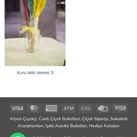
Kuru bitki demeti 3
Visa
MasterCard
American
Atm
Bank
Credit
Visa
Express
Transfer
Card
Elect
Afyon Çiçekçi, Canlı Çiçek Buketleri, Çiçek Siparişi, Sukulent
Aranjmanları, Işıklı Ayıcıklı Buketler, Hediye Kutuları