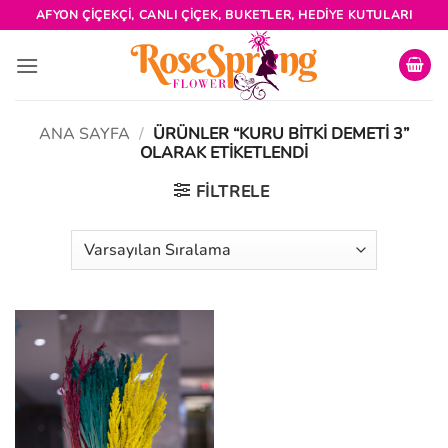
İçeriğe
AFYON ÇIÇEKÇI, CANLI ÇIÇEK, BUKETLER, HEDIYE KUTULARI
atla
ANA SAYFA
/
ÜRÜNLER “KURU BITKI DEMETI 3”
OLARAK ETIKETLENDI
FILTRELE