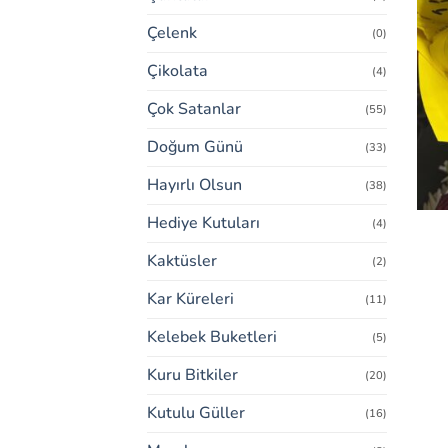
Çelenk
(0)
Çikolata
(4)
Çok Satanlar
(55)
Doğum Günü
(33)
Hayırlı Olsun
(38)
Hediye Kutuları
(4)
Kaktüsler
(2)
Kar Küreleri
(11)
Kelebek Buketleri
(5)
Kuru Bitkiler
(20)
Kutulu Güller
(16)