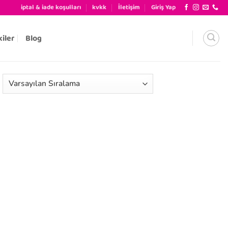
iptal & iade koşulları
kvkk
İletişim
Giriş Yap
kiler
Blog