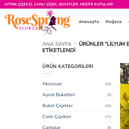
İçeriğe
AFYON ÇIÇEKÇI, CANLI ÇIÇEK, BUKETLER, HEDIYE KUTULARI
atla
Anasayfa
Mağaza
ANA SAYFA
/
ÜRÜNLER “LILYUM 
ETIKETLENDI
ÜRÜN KATEGORILERI
Aksesuar
(26)
Ayıcık Buketleri
(5)
Buket Çiçekler
(20)
Canlı Çiçekler
(71)
Çantalar
(0)