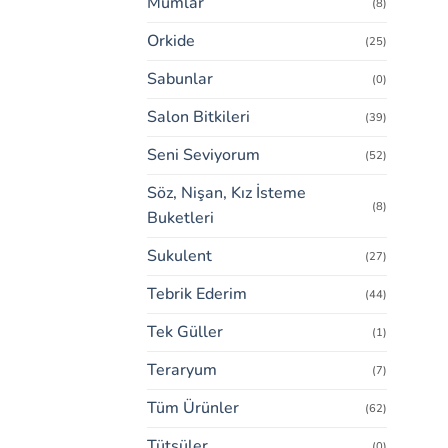
Mumlar
(8)
Orkide
(25)
Sabunlar
(0)
Salon Bitkileri
(39)
Seni Seviyorum
(52)
Söz, Nişan, Kız İsteme
(8)
Buketleri
Sukulent
(27)
Tebrik Ederim
(44)
Tek Güller
(1)
Teraryum
(7)
Tüm Ürünler
(62)
Tütsüler
(0)