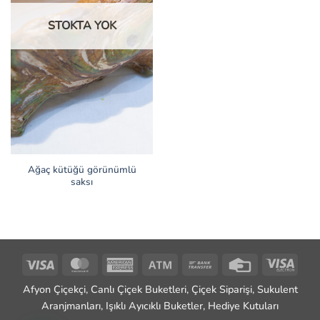
STOKTA YOK
Ağaç kütüğü görünümlü
saksı
Visa
MasterCard
American
Atm
Bank
Credit
Visa
Express
Transfer
Card
Elect
Afyon Çiçekçi, Canlı Çiçek Buketleri, Çiçek Siparişi, Sukulent
Aranjmanları, Işıklı Ayıcıklı Buketler, Hediye Kutuları