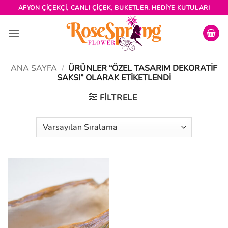
İçeriğe
AFYON ÇIÇEKÇI, CANLI ÇIÇEK, BUKETLER, HEDIYE KUTULARI
atla
ANA SAYFA
/
ÜRÜNLER “ÖZEL TASARIM DEKORATIF
SAKSI” OLARAK ETIKETLENDI
FILTRELE