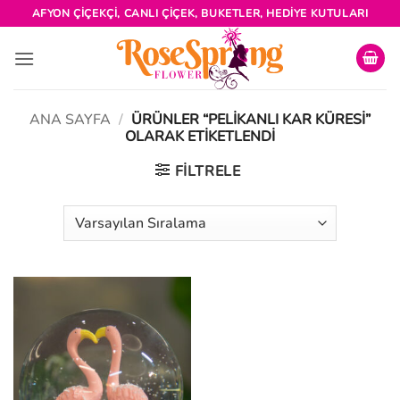
İçeriğe
AFYON ÇIÇEKÇI, CANLI ÇIÇEK, BUKETLER, HEDIYE KUTULARI
atla
ANA SAYFA
/
ÜRÜNLER “PELIKANLI KAR KÜRESI”
OLARAK ETIKETLENDI
FILTRELE