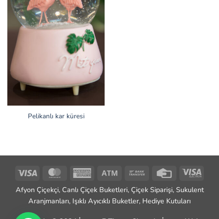
Pelikanlı kar küresi
Visa
MasterCard
American
Atm
Bank
Credit
Visa
Express
Transfer
Card
Elect
Afyon Çiçekçi, Canlı Çiçek Buketleri, Çiçek Siparişi, Sukulent
Aranjmanları, Işıklı Ayıcıklı Buketler, Hediye Kutuları