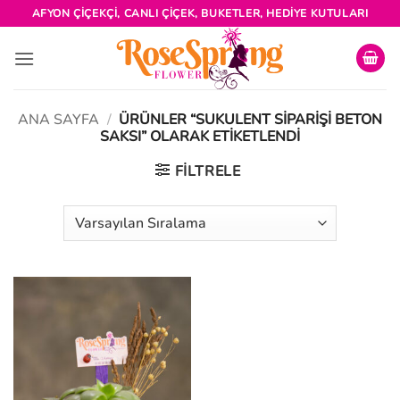
İçeriğe
AFYON ÇIÇEKÇI, CANLI ÇIÇEK, BUKETLER, HEDIYE KUTULARI
atla
ANA SAYFA
/
ÜRÜNLER “SUKULENT SIPARIŞI BETON
SAKSI” OLARAK ETIKETLENDI
FILTRELE