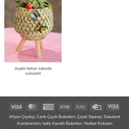
Ayaklı beton saksıda
sukulent
Visa
MasterCard
American
Atm
Bank
Credit
Visa
Express
Transfer
Card
Elect
Afyon Çiçekçi, Canlı Çiçek Buketleri, Çiçek Siparişi, Sukulent
Aranjmanları, Işıklı Ayıcıklı Buketler, Hediye Kutuları