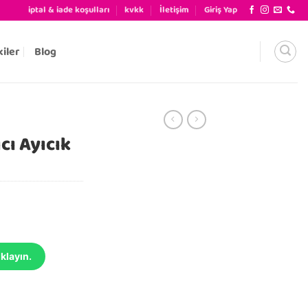
iptal & iade koşulları
kvkk
İletişim
Giriş Yap
kiler
Blog
ı Ayıcık
klayın.