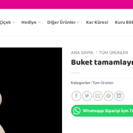
Çiçek
Hediye
Diğer Ürünler
Kar Küresi
Kuru Bit
ANA SAYFA
/
TÜM ÜRÜNLER
Buket tamamlayıc
Kategoriler:
Tüm Ürünler
Whatsapp Siparişi İçin Tı