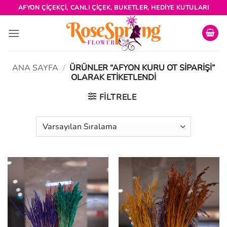
İçeriğe
AFYON ÇIÇEKÇI, CANLI ÇIÇEK, BUKETLER, HEDIYE KUTULARI
atla
ANA SAYFA
/
ÜRÜNLER “AFYON KURU OT SIPARIŞI”
OLARAK ETIKETLENDI
FILTRELE