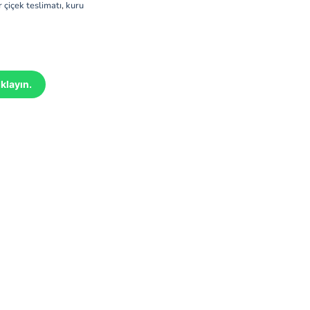
 çiçek teslimatı
,
kuru
klayın.