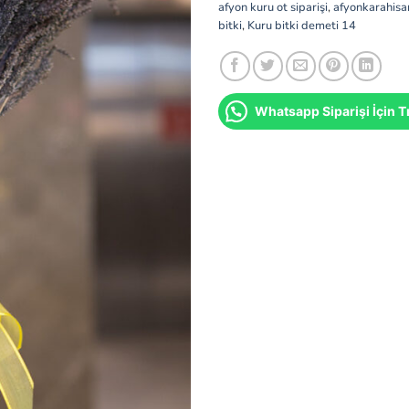
afyon kuru ot siparişi
,
afyonkarahisar
bitki
,
Kuru bitki demeti 14
Whatsapp Siparişi İçin Tı