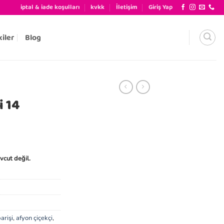
iptal & iade koşulları
kvkk
İletişim
Giriş Yap
kiler
Blog
i 14
vcut değil.
arişi
,
afyon çiçekçi
,