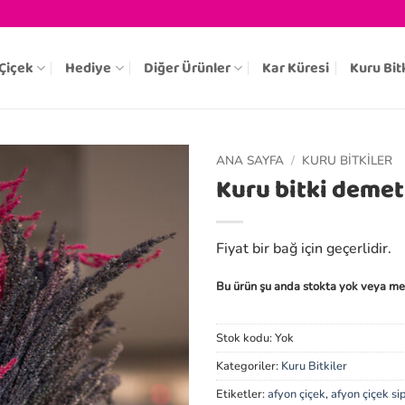
Çiçek
Hediye
Diğer Ürünler
Kar Küresi
Kuru Bit
ANA SAYFA
/
KURU BITKILER
Kuru bitki demet
Fiyat bir bağ için geçerlidir.
Bu ürün şu anda stokta yok veya me
Stok kodu:
Yok
Kategoriler:
Kuru Bitkiler
Etiketler:
afyon çiçek
,
afyon çiçek sip