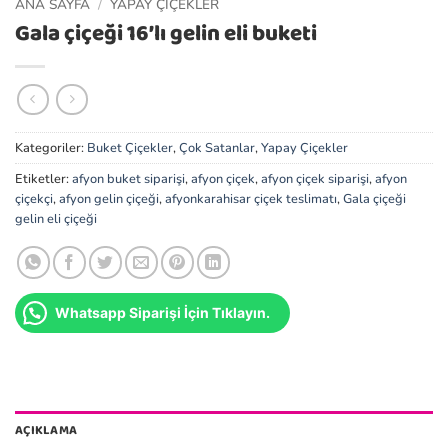
ANA SAYFA
/
YAPAY ÇIÇEKLER
Gala çiçeği 16’lı gelin eli buketi
Kategoriler:
Buket Çiçekler
,
Çok Satanlar
,
Yapay Çiçekler
Etiketler:
afyon buket siparişi
,
afyon çiçek
,
afyon çiçek siparişi
,
afyon
çiçekçi
,
afyon gelin çiçeği
,
afyonkarahisar çiçek teslimatı
,
Gala çiçeği
gelin eli çiçeği
Whatsapp Siparişi İçin Tıklayın.
AÇIKLAMA