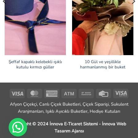
Şeffaf kapaklı kelebekli ışıklı
10 Gül ve yeşillikle
kutulu kırmızı güller
harmanlanmış bir buket
Visa
MasterCard
American
Atm
Bank
Credit
Visa
Express
Transfer
Card
Elect
Afyon Çiçekçi, Canlı Çiçek Buketleri, Çiçek Siparişi, Sukulent
Aranjmanları, Işıklı Ayıcıklı Buketler, Hediye Kutuları
Copyright © 2024 İnnova E-Ticaret Sistemi -
İnnova Web
Tasarım Ajansı