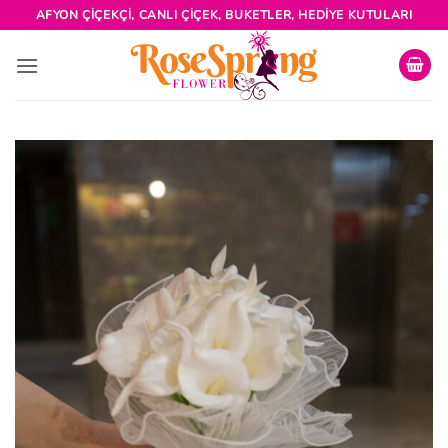
İçeriğe
AFYON ÇIÇEKÇI, CANLI ÇIÇEK, BUKETLER, HEDIYE KUTULARI
atla