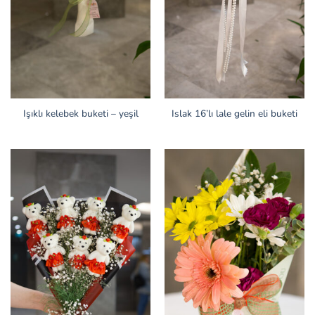
Işıklı kelebek buketi – yeşil
Islak 16’lı lale gelin eli buketi