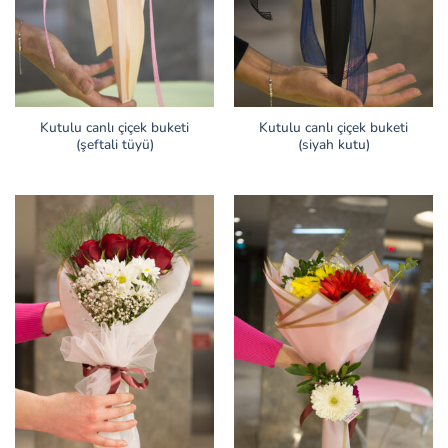
Kutulu canlı çiçek buketi
Kutulu canlı çiçek buketi
(şeftali tüyü)
(siyah kutu)