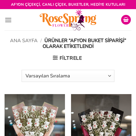
İçeriğe
AFYON ÇIÇEKÇI, CANLI ÇIÇEK, BUKETLER, HEDIYE KUTULARI
atla
ANA SAYFA
/
ÜRÜNLER “AFYON BUKET SIPARIŞI”
OLARAK ETIKETLENDI
FILTRELE