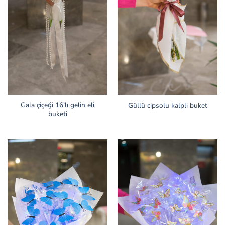
Gala çiçeği 16’lı gelin eli
Güllü cipsolu kalpli buket
buketi