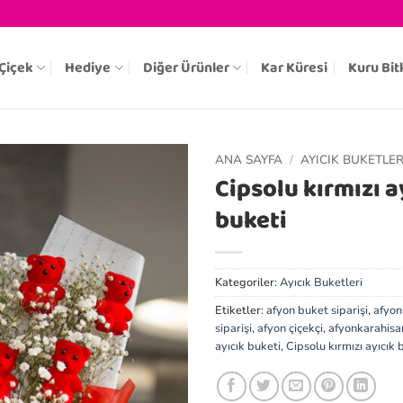
Çiçek
Hediye
Diğer Ürünler
Kar Küresi
Kuru Bit
ANA SAYFA
/
AYICIK BUKETLER
Cipsolu kırmızı a
buketi
Kategoriler:
Ayıcık Buketleri
Etiketler:
afyon buket siparişi
,
afyon
siparişi
,
afyon çiçekçi
,
afyonkarahisar
ayıcık buketi
,
Cipsolu kırmızı ayıcık 