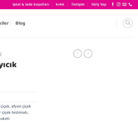
iptal & iade koşulları
kvkk
İletişim
Giriş Yap
kiler
Blog
I
yıcık
 çiçek
,
afyon çiçek
 çiçek teslimatı
,
buketi