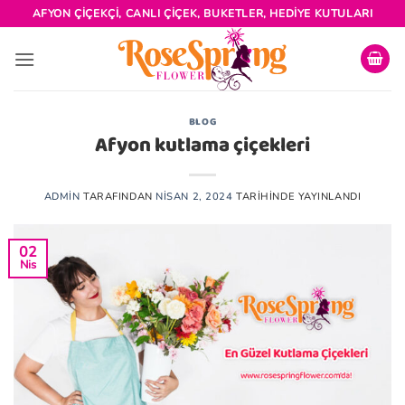
İçeriğe
AFYON ÇIÇEKÇI, CANLI ÇIÇEK, BUKETLER, HEDIYE KUTULARI
atla
BLOG
Afyon kutlama çiçekleri
ADMIN
TARAFINDAN
NISAN 2, 2024
TARIHINDE YAYINLANDI
02
Nis