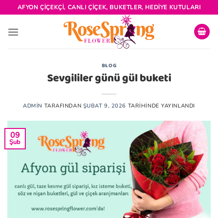
İçeriğe
AFYON ÇIÇEKÇI, CANLI ÇIÇEK, BUKETLER, HEDIYE KUTULARI
atla
BLOG
Sevgililer günü gül buketi
ADMIN
TARAFINDAN
ŞUBAT 9, 2026
TARIHINDE YAYINLANDI
09
Şub