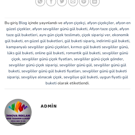
Bu giriş
Blog
içinde yayınlandı ve
afyon çiçekçi
,
afyon çiçekçiler
,
afyon en
güzel çiçekler
,
afyon sevgililer günü gül buketi
,
Afyon taze çiçek
,
afyon
taze gül buketleri
,
aynı gün çiçek teslimatı
,
çiçek siparişi ver
,
ekonomik
gül buketi
,
en güzel gül buketleri
,
gül buketi sipariş
,
indirimli gül buketi
,
kampanyalı sevgililer günü çiçekleri
,
kırmızı gül buketi sevgililer günü
,
lüks gül buketi
,
online gül buketi
,
romantik gül buketi
,
sevgililer günü
çiçek
,
sevgililer günü çiçek fiyatları
,
sevgililer günü çiçek gönder
,
sevgililer günü çiçek siparişi
,
sevgililer günü gül
,
sevgililer günü gül
buketi
,
sevgililer günü gül buketi fiyatları
,
sevgililer günü gül buketi
siparişi
,
sevgiliye alınacak çiçek
,
sevgiliye gül buketi
,
uygun fiyatlı gül
buketi
olarak etiketlendi.
ADMIN