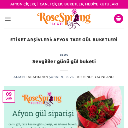
İçeriğe
AFYON ÇIÇEKÇI, CANLI ÇIÇEK, BUKETLER, HEDIYE KUTULARI
atla
ETIKET ARŞIVLERI:
AFYON TAZE GÜL BUKETLERI
BLOG
Sevgililer günü gül buketi
ADMIN
TARAFINDAN
ŞUBAT 9, 2026
TARIHINDE YAYINLANDI
09
Şub