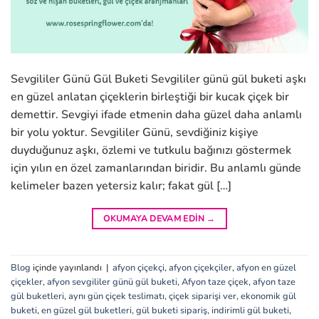
Sevgililer Günü Gül Buketi Sevgililer günü gül buketi aşkı
en güzel anlatan çiçeklerin birleştiği bir kucak çiçek bir
demettir. Sevgiyi ifade etmenin daha güzel daha anlamlı
bir yolu yoktur. Sevgililer Günü, sevdiğiniz kişiye
duyduğunuz aşkı, özlemi ve tutkulu bağınızı göstermek
için yılın en özel zamanlarından biridir. Bu anlamlı günde
kelimeler bazen yetersiz kalır; fakat gül […]
OKUMAYA DEVAM EDIN
→
Blog
içinde yayınlandı
|
afyon çiçekçi
,
afyon çiçekçiler
,
afyon en güzel
çiçekler
,
afyon sevgililer günü gül buketi
,
Afyon taze çiçek
,
afyon taze
gül buketleri
,
aynı gün çiçek teslimatı
,
çiçek siparişi ver
,
ekonomik gül
buketi
,
en güzel gül buketleri
,
gül buketi sipariş
,
indirimli gül buketi
,