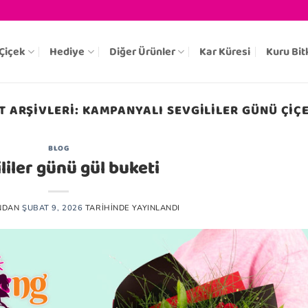
Çiçek
Hediye
Diğer Ürünler
Kar Küresi
Kuru Bit
T ARŞIVLERI:
KAMPANYALI SEVGILILER GÜNÜ ÇIÇ
BLOG
liler günü gül buketi
NDAN
ŞUBAT 9, 2026
TARIHINDE YAYINLANDI