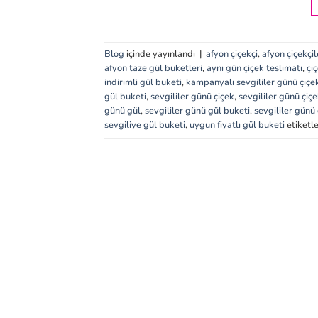
Blog
içinde yayınlandı
|
afyon çiçekçi
,
afyon çiçekçil
afyon taze gül buketleri
,
aynı gün çiçek teslimatı
,
çiç
indirimli gül buketi
,
kampanyalı sevgililer günü çiçek
gül buketi
,
sevgililer günü çiçek
,
sevgililer günü çiçe
günü gül
,
sevgililer günü gül buketi
,
sevgililer günü 
sevgiliye gül buketi
,
uygun fiyatlı gül buketi
etiketl