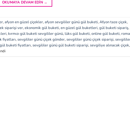
OKUMAYA DEVAM EDIN
→
er
,
afyon en güzel çiçekler
,
afyon sevgililer günü gül buketi
,
Afyon taze çiçek
,
ek siparişi ver
,
ekonomik gül buketi
,
en güzel gül buketleri
,
gül buketi sipariş
,
leri
,
kırmızı gül buketi sevgililer günü
,
lüks gül buketi
,
online gül buketi
,
roma
k fiyatları
,
sevgililer günü çiçek gönder
,
sevgililer günü çiçek siparişi
,
sevgilile
gül buketi fiyatları
,
sevgililer günü gül buketi siparişi
,
sevgiliye alınacak çiçek
,
endi