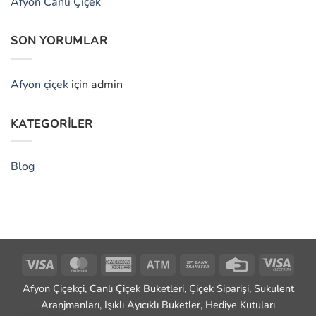
Afyon Canlı Çiçek
SON YORUMLAR
Afyon çiçek
için
admin
KATEGORILER
Blog
Visa
MasterCard
American
Atm
Bank
Credit
Visa
Express
Transfer
Card
Elect
Afyon Çiçekçi, Canlı Çiçek Buketleri, Çiçek Siparişi, Sukulent
Aranjmanları, Işıklı Ayıcıklı Buketler, Hediye Kutuları