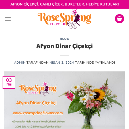
İçeriğe
AFYON ÇIÇEKÇI, CANLI ÇIÇEK, BUKETLER, HEDIYE KUTULARI
atla
BLOG
Afyon Dinar Çiçekçi
ADMIN
TARAFINDAN
NISAN 3, 2024
TARIHINDE YAYINLANDI
03
Nis