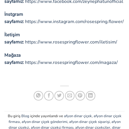
sayfamız:
https://www.facebook.com/zeynephatunofficial
İnstgram
sayfamız:
https://www.instagram.com/rosespring.flower/
İletişim
sayfamız:
https://www.rosespringflower.com/iletisim/
Mağaza
sayfamız:
https://www.rosespringflower.com/magaza/
Bu giriş
Blog
içinde yayınlandı ve
afyon dinar çiçek
,
afyon dinar çiçek
firması
,
afyon dinar çiçek gönderimi
,
afyon dinar çiçek siparişi
,
afyon
dinar çiçekçi
,
afyon dinar çiçekçi firması
,
afyon dinar çiçekçiler
,
dinar