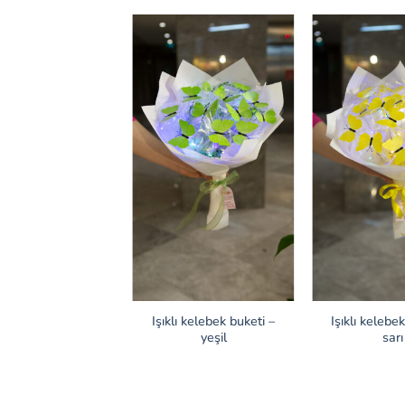
ı kelebek buketi –
Işıklı kelebek buketi –
Işıklı kelebe
siyah
yeşil
sarı