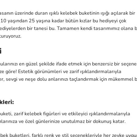
anın üzerinde duran ışıklı kelebek buketinin ışığı açılarak bir
e 10 yaşından 25 yaşına kadar bütün kızlar bu hediyeyi çok
hediyelerden bir tanesi bu. Tamamen kendi tasarımımız olana b
turuyoruz.
i
ularınızı en güzel şekilde ifade etmek için benzersiz bir seçene
ize göre! Estetik görünümleri ve zarif ışıklandırmalarıyla
er, sevgi ve neşe dolu anlarınızı taçlandırmak için mükemmel b
kleri:
uketi, zarif kelebek figürleri ve etkileyici ışıklandırmalarıyla
nlarınıza ve özel günlerinize unutulmaz bir dokunuş katar.
ebek buketleri, farklı renk ve stil seçenekleriyle her zevke uyg