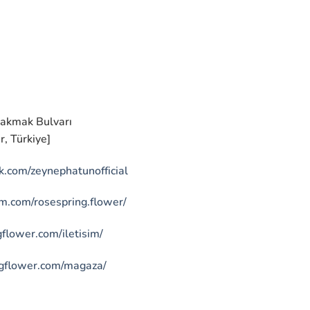
]
Çakmak Bulvarı
, Türkiye]
.com/zeynephatunofficial
m.com/rosespring.flower/
flower.com/iletisim/
gflower.com/magaza/