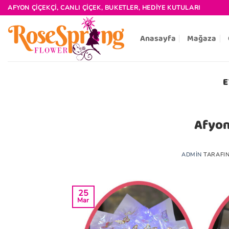
İçeriğe
AFYON ÇIÇEKÇI, CANLI ÇIÇEK, BUKETLER, HEDIYE KUTULARI
atla
Anasayfa
Mağaza
E
Afyon
ADMIN
TARAFI
25
Mar