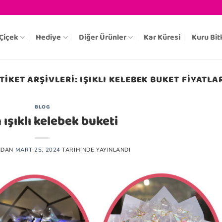
Çiçek
Hediye
Diğer Ürünler
Kar Küresi
Kuru Bit
TIKET ARŞIVLERI:
IŞIKLI KELEBEK BUKET FIYATLA
BLOG
 ışıklı kelebek buketi
NDAN
MART 25, 2024
TARIHINDE YAYINLANDI