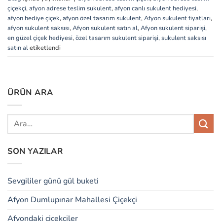
çiçekçi
,
afyon adrese teslim sukulent
,
afyon canlı sukulent hediyesi
,
afyon hediye çiçek
,
afyon özel tasarım sukulent
,
Afyon sukulent fiyatları
,
afyon sukulent saksısı
,
Afyon sukulent satın al
,
Afyon sukulent siparişi
,
en güzel çiçek hediyesi
,
özel tasarım sukulent siparişi
,
sukulent saksısı
satın al
etiketlendi
ÜRÜN ARA
SON YAZILAR
Sevgililer günü gül buketi
Afyon Dumlupınar Mahallesi Çiçekçi
Afyondaki çiçekçiler