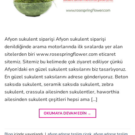
Afyon sukulent siparişi Afyon sukulent siparişi
denildiğinde arama motorlarında ilk sıralarda yer alan
sitelerden biri www.rosespringflower.com eticaret
sitemiz. Sitemiz bu kelimede çok ziyaret ediliyor çünkü
Afyon’daki en güzel sukulent saksılarını biz tasarlıyoruz.
En güzel sukulent saksılarını adrese gönderiyoruz. Beton
saksıda sukulent, seramik saksıda sukulent, zebra
sukulent, crassula ailesinden sukulentler, haworthia
ailesinden sukulent çeşitleri hepsi ama […]
OKUMAYA DEVAM EDIN
→
Blog
içinde yayınlandı
|
afyon adrese teslim çiçek
,
afyon adrese teslim