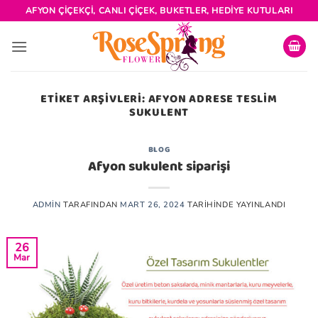
İçeriğe
AFYON ÇIÇEKÇI, CANLI ÇIÇEK, BUKETLER, HEDIYE KUTULARI
atla
ETIKET ARŞIVLERI:
AFYON ADRESE TESLIM
SUKULENT
BLOG
Afyon sukulent siparişi
ADMIN
TARAFINDAN
MART 26, 2024
TARIHINDE YAYINLANDI
26
Mar