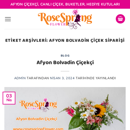
İçeriğe
AFYON ÇIÇEKÇI, CANLI ÇIÇEK, BUKETLER, HEDIYE KUTULARI
atla
ETIKET ARŞIVLERI:
AFYON BOLVADIN ÇIÇEK SIPARIŞI
BLOG
Afyon Bolvadin Çiçekçi
ADMIN
TARAFINDAN
NISAN 3, 2024
TARIHINDE YAYINLANDI
03
Nis