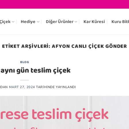
Çiçek
Hediye
Diğer Ürünler
Kar Küresi
Kuru Bit
ETIKET ARŞIVLERI:
AFYON CANLI ÇIÇEK GÖNDER
BLOG
aynı gün teslim çiçek
NDAN
MART 27, 2024
TARIHINDE YAYINLANDI