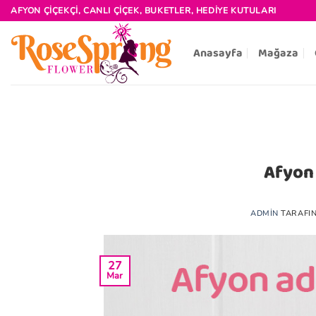
İçeriğe
AFYON ÇIÇEKÇI, CANLI ÇIÇEK, BUKETLER, HEDIYE KUTULARI
atla
Anasayfa
Mağaza
Afyon 
ADMIN
TARAFI
27
Mar