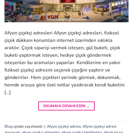
Afyon çiçekçi adresleri Afyon çiçekçi adresleri, fiziksel
çiçek dükkanı konumları internet üzerinden sıklıkla
aratılır. Çiçek siparişi vermek isteyen, gül buketi, çiçek
buketi yaptırmak isteyen, hediye çiçek göndermek
isteyenler bu aramaları yaparlar. Kendilerine en yakın
fiziksel çiçekçi adresini seçerek çiçeğini yaptırır ve
gönderirler. Hem çiçekleri yerinde görmek, dokunmak,
hemde arzuya göre özel notlar yazdırarak kendi buketini
[…]
OKUMAYA DEVAM EDIN
→
Blog
içinde yayınlandı
|
Afyon çiçekçi adresi
,
Afyon çiçekçi adresi
arıyorum
,
afyon çiçekçi adresleri
,
afyon çiçekçi telefonları
,
afyon en iyi