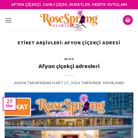
İçeriğe
AFYON ÇIÇEKÇI, CANLI ÇIÇEK, BUKETLER, HEDIYE KUTULARI
atla
ETIKET ARŞIVLERI:
AFYON ÇIÇEKÇI ADRESI
BLOG
Afyon çiçekçi adresleri
ADMIN
TARAFINDAN
MART 27, 2024
TARIHINDE YAYINLANDI
27
Mar