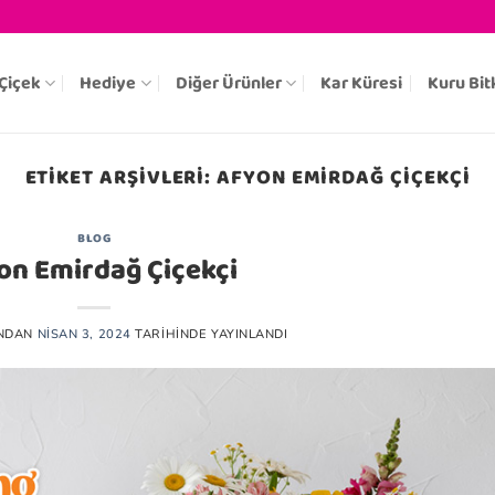
Çiçek
Hediye
Diğer Ürünler
Kar Küresi
Kuru Bit
ETIKET ARŞIVLERI:
AFYON EMIRDAĞ ÇIÇEKÇI
BLOG
on Emirdağ Çiçekçi
NDAN
NISAN 3, 2024
TARIHINDE YAYINLANDI