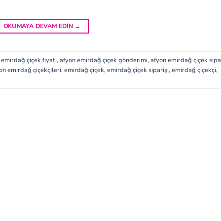
OKUMAYA DEVAM EDIN
→
 emirdağ çiçek fiyatı
,
afyon emirdağ çiçek gönderimi
,
afyon emirdağ çiçek sipar
on emirdağ çiçekçileri
,
emirdağ çiçek
,
emirdağ çiçek siparişi
,
emirdağ çiçekçi
,