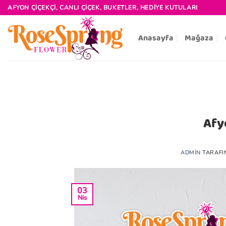
İçeriğe
AFYON ÇIÇEKÇI, CANLI ÇIÇEK, BUKETLER, HEDIYE KUTULARI
atla
Anasayfa
Mağaza
Afy
ADMIN
TARAFI
03
Nis