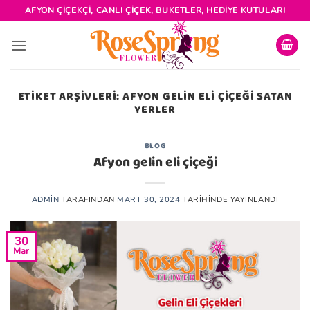
İçeriğe
AFYON ÇIÇEKÇI, CANLI ÇIÇEK, BUKETLER, HEDIYE KUTULARI
atla
ETIKET ARŞIVLERI:
AFYON GELIN ELI ÇIÇEĞI SATAN
YERLER
BLOG
Afyon gelin eli çiçeği
ADMIN
TARAFINDAN
MART 30, 2024
TARIHINDE YAYINLANDI
30
Mar