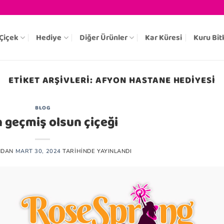
Çiçek
Hediye
Diğer Ürünler
Kar Küresi
Kuru Bit
ETIKET ARŞIVLERI:
AFYON HASTANE HEDIYESI
BLOG
 geçmiş olsun çiçeği
NDAN
MART 30, 2024
TARIHINDE YAYINLANDI