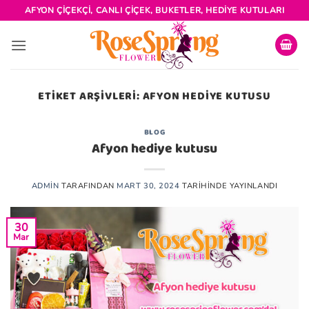
İçeriğe
AFYON ÇIÇEKÇI, CANLI ÇIÇEK, BUKETLER, HEDIYE KUTULARI
atla
ETIKET ARŞIVLERI:
AFYON HEDIYE KUTUSU
BLOG
Afyon hediye kutusu
ADMIN
TARAFINDAN
MART 30, 2024
TARIHINDE YAYINLANDI
30
Mar