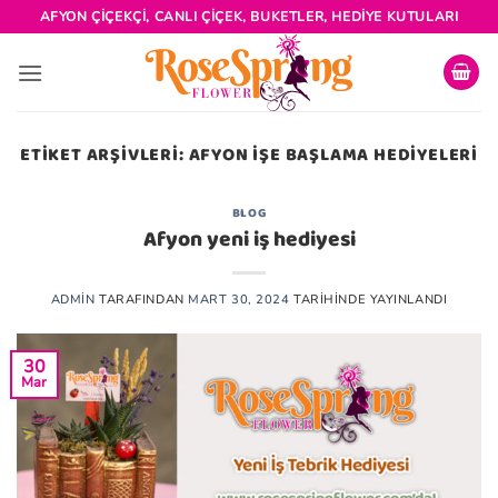
İçeriğe
AFYON ÇIÇEKÇI, CANLI ÇIÇEK, BUKETLER, HEDIYE KUTULARI
atla
ETIKET ARŞIVLERI:
AFYON IŞE BAŞLAMA HEDIYELERI
BLOG
Afyon yeni iş hediyesi
ADMIN
TARAFINDAN
MART 30, 2024
TARIHINDE YAYINLANDI
30
Mar