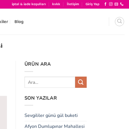
iptal & iade koşulları
kvkk
İletişim
Giriş Yap
kiler
Blog
I
ÜRÜN ARA
SON YAZILAR
Sevgililer günü gül buketi
Afyon Dumlupınar Mahallesi