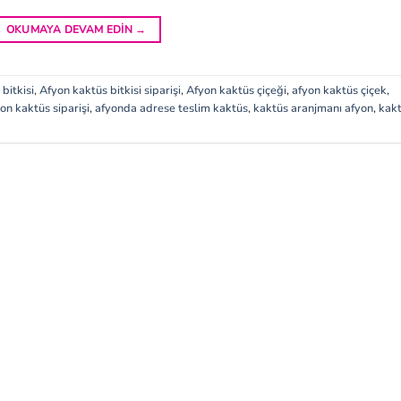
OKUMAYA DEVAM EDIN
→
bitkisi
,
Afyon kaktüs bitkisi siparişi
,
Afyon kaktüs çiçeği
,
afyon kaktüs çiçek
,
on kaktüs siparişi
,
afyonda adrese teslim kaktüs
,
kaktüs aranjmanı afyon
,
kak