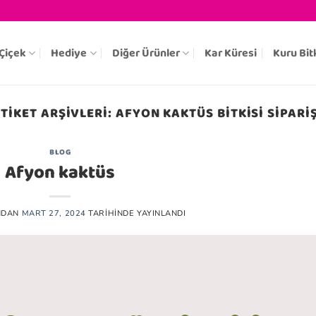
Çiçek
Hediye
Diğer Ürünler
Kar Küresi
Kuru Bit
ETIKET ARŞIVLERI:
AFYON KAKTÜS BITKISI SIPARIŞ
BLOG
Afyon kaktüs
NDAN
MART 27, 2024
TARIHINDE YAYINLANDI