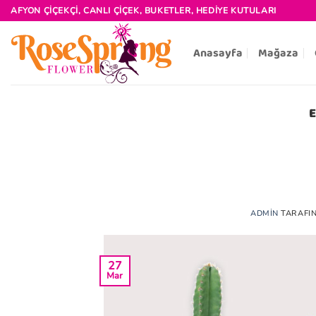
İçeriğe
AFYON ÇIÇEKÇI, CANLI ÇIÇEK, BUKETLER, HEDIYE KUTULARI
atla
Anasayfa
Mağaza
ADMIN
TARAFI
27
Mar