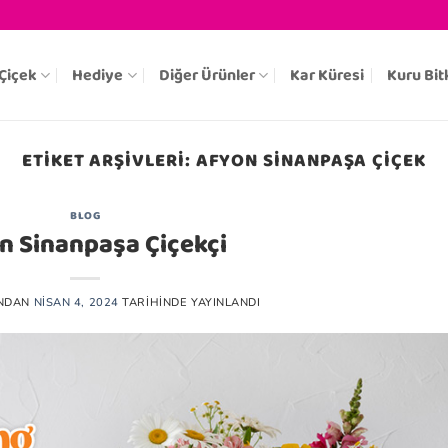
Çiçek
Hediye
Diğer Ürünler
Kar Küresi
Kuru Bit
ETIKET ARŞIVLERI:
AFYON SINANPAŞA ÇIÇEK
BLOG
n Sinanpaşa Çiçekçi
NDAN
NISAN 4, 2024
TARIHINDE YAYINLANDI