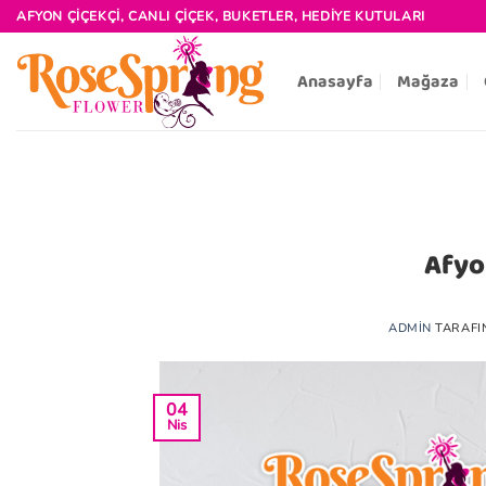
İçeriğe
AFYON ÇIÇEKÇI, CANLI ÇIÇEK, BUKETLER, HEDIYE KUTULARI
atla
Anasayfa
Mağaza
Afyo
ADMIN
TARAFI
04
Nis