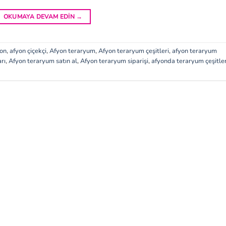
OKUMAYA DEVAM EDIN
→
yon
,
afyon çiçekçi
,
Afyon teraryum
,
Afyon teraryum çeşitleri
,
afyon teraryum
rı
,
Afyon teraryum satın al
,
Afyon teraryum siparişi
,
afyonda teraryum çeşitler