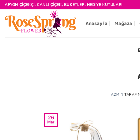
İçeriğe
AFYON ÇIÇEKÇI, CANLI ÇIÇEK, BUKETLER, HEDIYE KUTULARI
atla
Anasayfa
Mağaza
ADMIN
TARAFI
26
Mar