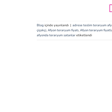
Blog
içinde yayınlandı
|
adrese teslim teraryum af
çiçekçi
,
Afyon teraryum fiyatı
,
Afyon teraryum fiyatla
afyonda teraryum satanlar
etiketlendi