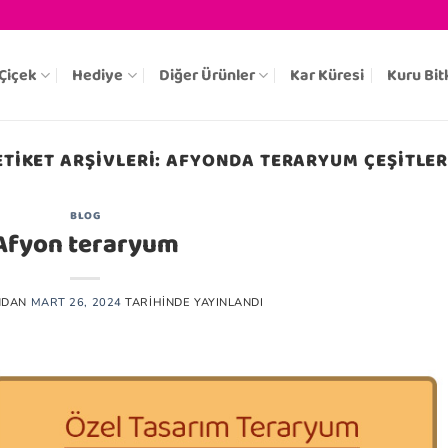
Çiçek
Hediye
Diğer Ürünler
Kar Küresi
Kuru Bit
ETIKET ARŞIVLERI:
AFYONDA TERARYUM ÇEŞITLER
BLOG
Afyon teraryum
NDAN
MART 26, 2024
TARIHINDE YAYINLANDI