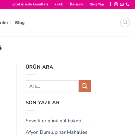
iptal & iade koşulları
kvkk
İletişim
Giriş Yap
kiler
Blog
I
ÜRÜN ARA
SON YAZILAR
Sevgililer günü gül buketi
Afyon Dumlupınar Mahallesi