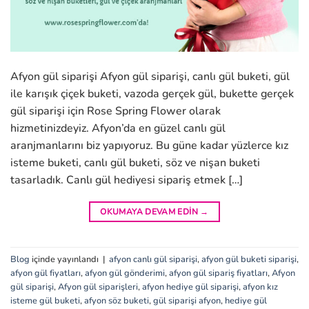
Afyon gül siparişi Afyon gül siparişi, canlı gül buketi, gül
ile karışık çiçek buketi, vazoda gerçek gül, bukette gerçek
gül siparişi için Rose Spring Flower olarak
hizmetinizdeyiz. Afyon’da en güzel canlı gül
aranjmanlarını biz yapıyoruz. Bu güne kadar yüzlerce kız
isteme buketi, canlı gül buketi, söz ve nişan buketi
tasarladık. Canlı gül hediyesi sipariş etmek […]
OKUMAYA DEVAM EDIN
→
Blog
içinde yayınlandı
|
afyon canlı gül siparişi
,
afyon gül buketi siparişi
,
afyon gül fiyatları
,
afyon gül gönderimi
,
afyon gül sipariş fiyatları
,
Afyon
gül siparişi
,
Afyon gül siparişleri
,
afyon hediye gül siparişi
,
afyon kız
isteme gül buketi
,
afyon söz buketi
,
gül siparişi afyon
,
hediye gül