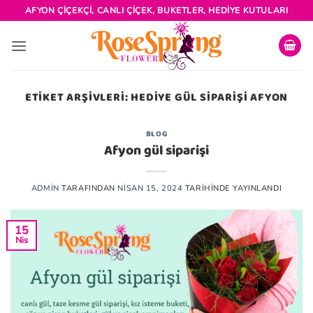
İçeriğe
AFYON ÇIÇEKÇI, CANLI ÇIÇEK, BUKETLER, HEDIYE KUTULARI
atla
ETIKET ARŞIVLERI:
HEDIYE GÜL SIPARIŞI AFYON
BLOG
Afyon gül siparişi
ADMIN
TARAFINDAN
NISAN 15, 2024
TARIHINDE YAYINLANDI
15
Nis