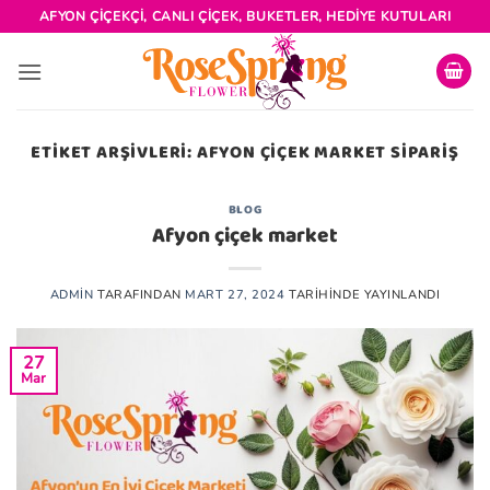
İçeriğe
AFYON ÇIÇEKÇI, CANLI ÇIÇEK, BUKETLER, HEDIYE KUTULARI
atla
ETIKET ARŞIVLERI:
AFYON ÇIÇEK MARKET SIPARIŞ
BLOG
Afyon çiçek market
ADMIN
TARAFINDAN
MART 27, 2024
TARIHINDE YAYINLANDI
27
Mar