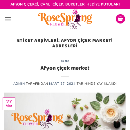
İçeriğe
AFYON ÇIÇEKÇI, CANLI ÇIÇEK, BUKETLER, HEDIYE KUTULARI
atla
ETIKET ARŞIVLERI:
AFYON ÇIÇEK MARKETI
ADRESLERI
BLOG
Afyon çiçek market
ADMIN
TARAFINDAN
MART 27, 2024
TARIHINDE YAYINLANDI
27
Mar