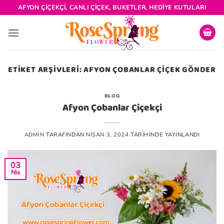
İçeriğe
AFYON ÇIÇEKÇI, CANLI ÇIÇEK, BUKETLER, HEDIYE KUTULARI
atla
ETIKET ARŞIVLERI:
AFYON ÇOBANLAR ÇIÇEK GÖNDER
BLOG
Afyon Çobanlar Çiçekçi
ADMIN
TARAFINDAN
NISAN 3, 2024
TARIHINDE YAYINLANDI
03
Nis