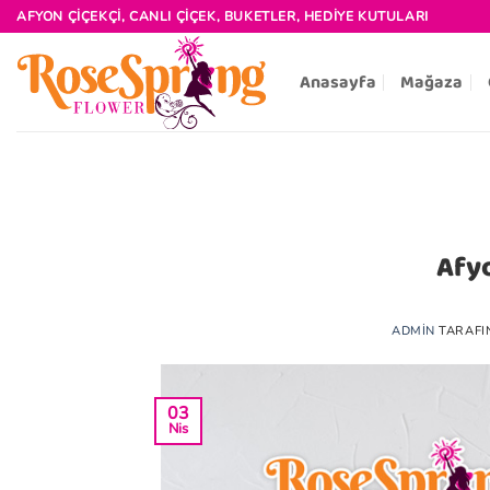
İçeriğe
AFYON ÇIÇEKÇI, CANLI ÇIÇEK, BUKETLER, HEDIYE KUTULARI
atla
Anasayfa
Mağaza
Afyo
ADMIN
TARAFI
03
Nis