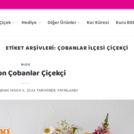
Çiçek
Hediye
Diğer Ürünler
Kar Küresi
Kuru Bit
ETIKET ARŞIVLERI:
ÇOBANLAR ILÇESI ÇIÇEKÇI
BLOG
n Çobanlar Çiçekçi
NDAN
NISAN 3, 2024
TARIHINDE YAYINLANDI